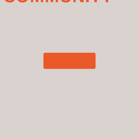
Wij gaan voor het op gang brengen van een beweging
die in alles kijkt naar Jezus en vernieuwd wordt in Hem.
Wil jij meer informatie over hoe je je aan kunt sluiten?
Laat je gegevens achter en wij nemen z.s.m. contact op
met jou!
LID WORDEN
OVER ONS
SPEERPUNTE