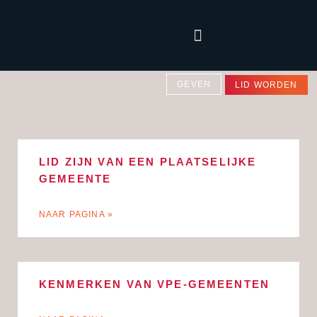
GEVEN
LID WORDEN
LID ZIJN VAN EEN PLAATSELIJKE
GEMEENTE
NAAR PAGINA »
KENMERKEN VAN VPE-GEMEENTEN