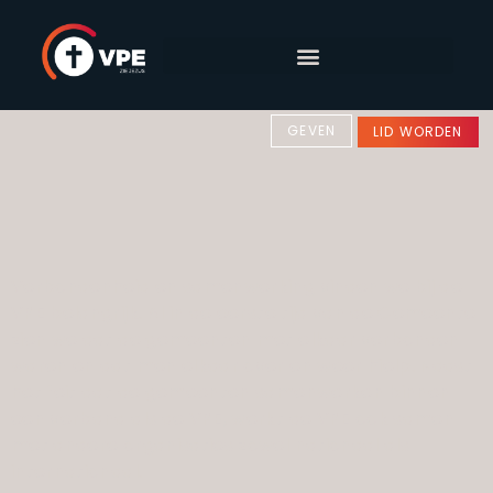
GEVEN
LID WORDEN
Verbondenheid en samenwerking vinden we bij de
VPE belangrijk. Al in de eerste tijd van de Gemeente
zien we dat de gemeenten met elkaar verbonden
waren en dat men elkaar over en weer hielp. Naast
het feit dat de gemeenten samenwerken binnen
een verband als de VPE, werkt de VPE ook samen
met andere organisaties zowel nationaal als
internationaal.