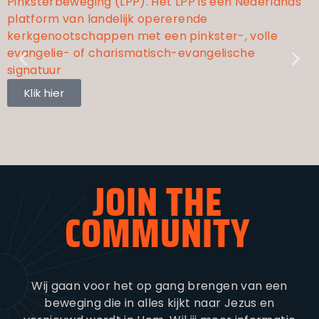
Pinksterbeweging (LPP). Het LPP is een Nederlands
v
platform van landelijk opererende
v
kerkgenootschappen met een pinkster-, volle
evangelie- of charismatisch-evangelische
signatuur
Klik hier
JOIN THE
COMMUNITY
Wij gaan voor het op gang brengen van een
beweging die in alles kijkt naar Jezus en