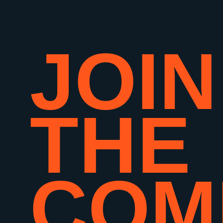
JOIN
THE
COM