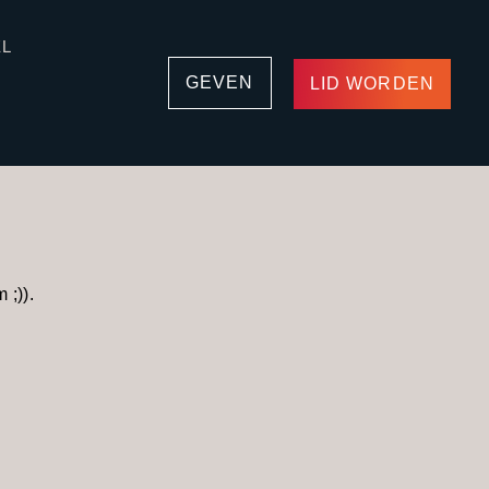
EL
GEVEN
LID WORDEN
 ;)).