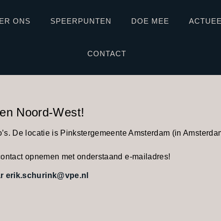
ER ONS
SPEERPUNTEN
DOE MEE
ACTUE
CONTACT
 en Noord-West!
io’s. De locatie is Pinkstergemeente Amsterdam (in Amsterdam
u contact opnemen met onderstaand e-mailadres!
ar erik.schurink@vpe.nl