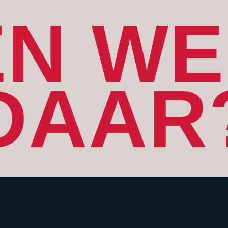
EN WE
DAAR