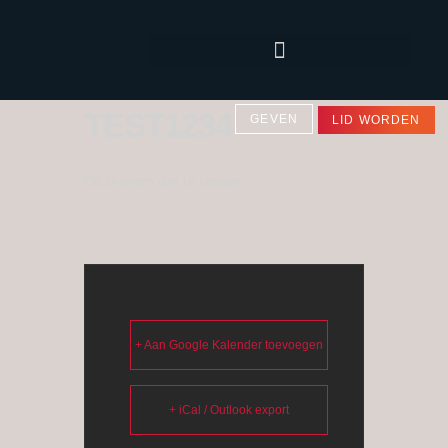
TEST1234
GEVEN
LID WORDEN
Dit is even om te testen.
+ Aan Google Kalender toevoegen
+ iCal / Outlook export