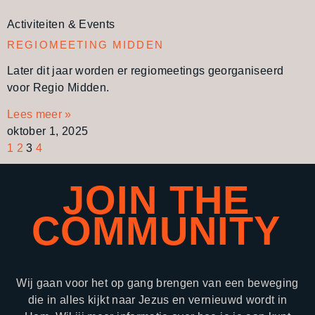
Activiteiten & Events
REGIOMEETING MIDDEN
Later dit jaar worden er regiomeetings georganiseerd
voor Regio Midden.
Lees meer »
oktober 1, 2025
1
2
3
4
JOIN THE
COMMUNITY
Wij gaan voor het op gang brengen van een beweging
die in alles kijkt naar Jezus en vernieuwd wordt in