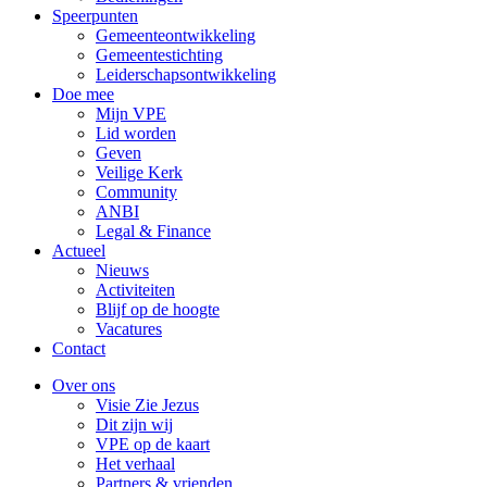
Speerpunten
Gemeenteontwikkeling
Gemeentestichting
Leiderschapsontwikkeling
Doe mee
Mijn VPE
Lid worden
Geven
Veilige Kerk
Community
ANBI
Legal & Finance
Actueel
Nieuws
Activiteiten
Blijf op de hoogte
Vacatures
Contact
Over ons
Visie Zie Jezus
Dit zijn wij
VPE op de kaart
Het verhaal
Partners & vrienden