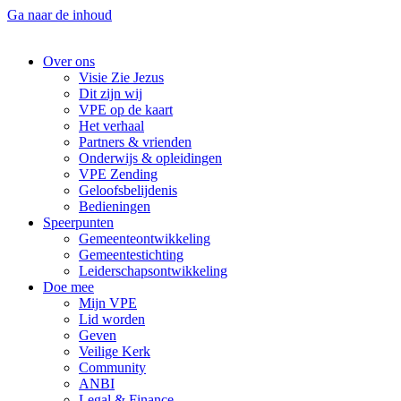
Ga naar de inhoud
Over ons
Visie Zie Jezus
Dit zijn wij
VPE op de kaart
Het verhaal
Partners & vrienden
Onderwijs & opleidingen
VPE Zending
Geloofsbelijdenis
Bedieningen
Speerpunten
Gemeenteontwikkeling
Gemeentestichting
Leiderschapsontwikkeling
Doe mee
Mijn VPE
Lid worden
Geven
Veilige Kerk
Community
ANBI
Legal & Finance