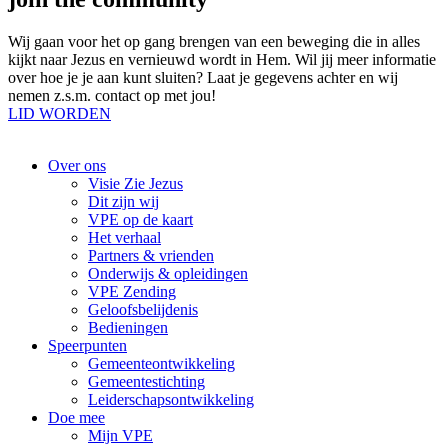
Wij gaan voor het op gang brengen van een beweging die in alles
kijkt naar Jezus en vernieuwd wordt in Hem. Wil jij meer informatie
over hoe je je aan kunt sluiten? Laat je gegevens achter en wij
nemen z.s.m. contact op met jou!
LID WORDEN
Over ons
Visie Zie Jezus
Dit zijn wij
VPE op de kaart
Het verhaal
Partners & vrienden
Onderwijs & opleidingen
VPE Zending
Geloofsbelijdenis
Bedieningen
Speerpunten
Gemeenteontwikkeling
Gemeentestichting
Leiderschapsontwikkeling
Doe mee
Mijn VPE