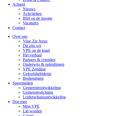
Actueel
Nieuws
Activiteiten
Blijf op de hoogte
Vacatures
Contact
Over ons
Visie Zie Jezus
Dit zijn wij
VPE op de kaart
Het verhaal
Partners & vrienden
Onderwijs & opleidingen
VPE Zending
Geloofsbelijdenis
Bedieningen
Speerpunten
Gemeenteontwikkeling
Gemeentestichting
Leiderschapsontwikkeling
Doe mee
Mijn VPE
Lid worden
Geven