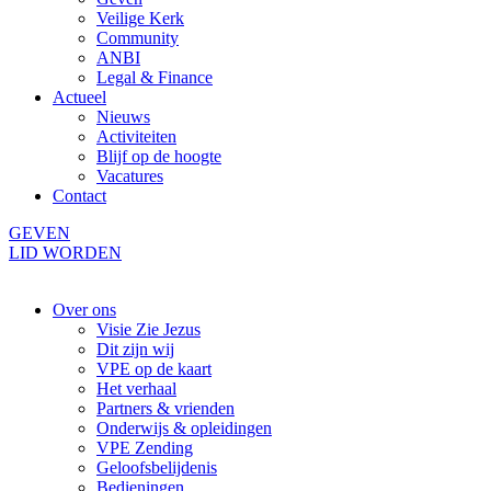
Veilige Kerk
Community
ANBI
Legal & Finance
Actueel
Nieuws
Activiteiten
Blijf op de hoogte
Vacatures
Contact
GEVEN
LID WORDEN
Over ons
Visie Zie Jezus
Dit zijn wij
VPE op de kaart
Het verhaal
Partners & vrienden
Onderwijs & opleidingen
VPE Zending
Geloofsbelijdenis
Bedieningen