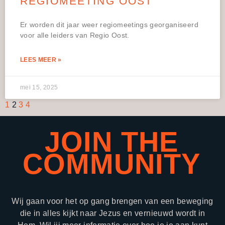
REGIOMEETING OOST
Er worden dit jaar weer regiomeetings georganiseerd
voor alle leiders van Regio Oost.
LEES MEER »
mei 15, 2025
1
2
3
4
JOIN THE
COMMUNITY
Wij gaan voor het op gang brengen van een beweging
die in alles kijkt naar Jezus en vernieuwd wordt in