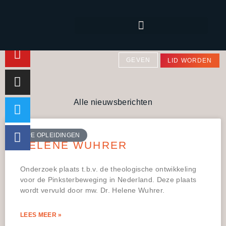
GEVEN
LID WORDEN
Alle nieuwsberichten
VPE OPLEIDINGEN
HELENE WUHRER
Onderzoek plaats t.b.v. de theologische ontwikkeling
voor de Pinksterbeweging in Nederland. Deze plaats
wordt vervuld door mw. Dr. Helene Wuhrer.
LEES MEER »